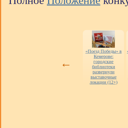
Полное
Положение
конку
Оценка работы
«Пушкинская
«Поезд Победы» в
библиотек
карта» в городских
Кемерове:
←
библиотеках
городские
библиотеки
развернули
выставочные
локации (12+)