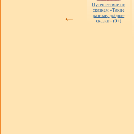
Оценка работы
«Пушкинская
Путешествие по
библиотек
карта» в городских
сказкам «Такие
←
библиотеках
разные, добрые
сказки» (0+)