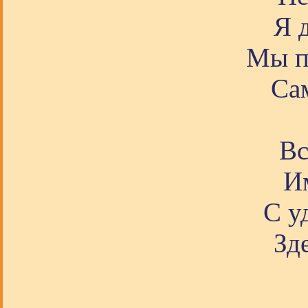
Я 
Мы п
Са
Вс
И
С у
Зд